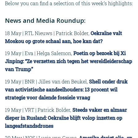
Below you can find a selection of this week’s highlights:
News and Media Roundup:
18 May | RTL Nieuws | Patrick Bolder,
Oekraïne valt
Moskou op grote schaal aan, hoe kan dat?
19 May | Eva | Helga Salemon,
Poetin op bezoek bij Xi
Jinping: “Ze verzetten zich tegen het wereldleiderschap
van Trump”
19 May | BNR | Jilles van den Beukel,
Shell onder druk
van activistische aandeelhouders: 13 procent wil
strategie voor dalende fossiele vraag
19 May | VRT | Patrick Bolder,
Steeds vaker en almaar
dieper in Rusland: Oekraïne blijft volop inzetten op
langeafstandsdrones
20 May | NOS | Lucia van Geuns,
Amerika dreigt olie- en