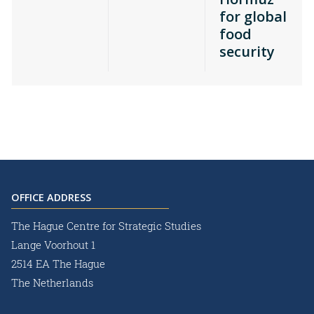
for global
food
security
OFFICE ADDRESS
The Hague Centre for Strategic Studies
Lange Voorhout 1
2514 EA The Hague
The Netherlands