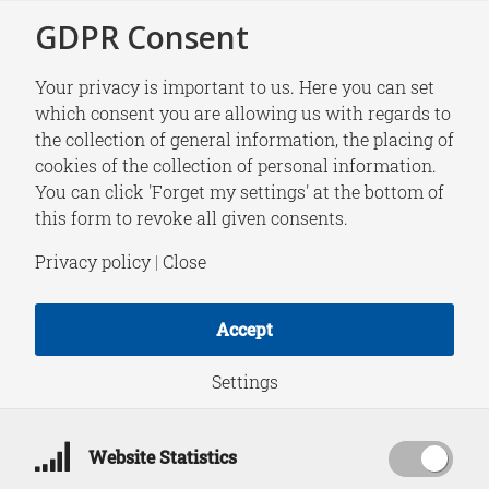
GDPR Consent
Your privacy is important to us. Here you can set
which consent you are allowing us with regards to
the collection of general information, the placing of
NEWS
cookies of the collection of personal information.
VPRO Tegenlicht
You can click 'Forget my settings' at the bottom of
this form to revoke all given consents.
Meet Up | Fiona De
Privacy policy
|
Close
Cuyper: ‘Koude
Accept
oorlog op de
Settings
Noordpool’
Website Statistics