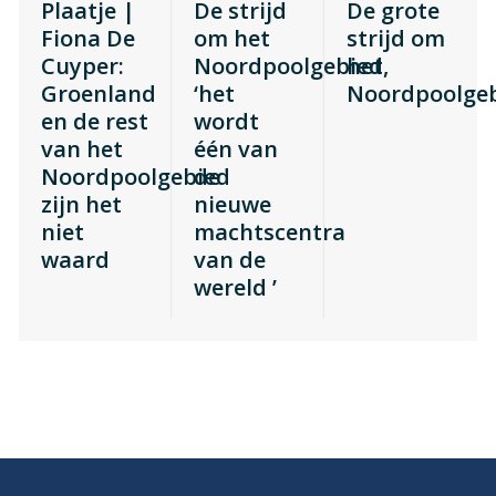
Plaatje |
De strijd
De grote
Fiona De
om het
strijd om
Cuyper:
Noordpoolgebied,
het
Groenland
‘het
Noordpoolge
en de rest
wordt
van het
één van
Noordpoolgebied
de
zijn het
nieuwe
niet
machtscentra
waard
van de
wereld ’