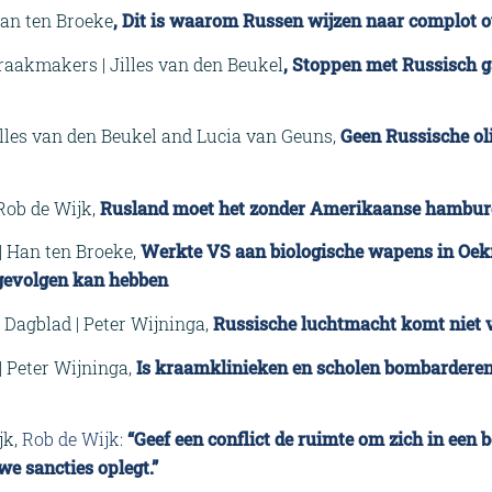
Han ten Broeke
,
Dit is waarom Russen wijzen naar complot o
raakmakers | Jilles van den Beukel
,
Stoppen met Russisch g
illes van den Beukel and Lucia van Geuns,
Geen Russische ol
 Rob de Wijk,
Rusland moet het zonder Amerikaanse hambur
| Han ten Broeke,
Werkte VS aan biologische wapens in Oekr
 gevolgen kan hebben
 Dagblad | Peter Wijninga,
Russische luchtmacht komt niet 
| Peter Wijninga,
Is kraamklinieken en scholen bombarderen
jk,
Rob de Wijk:
“Geef een conflict de ruimte om zich in een b
we sancties oplegt.”