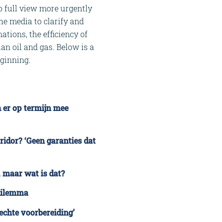
o full view more urgently
he media to clarify and
ations, the efficiency of
n oil and gas. Below is a
eginning.
n er op termijn mee
ridor? ‘Geen garanties dat
, maar wat is dat?
dilemma
echte voorbereiding’