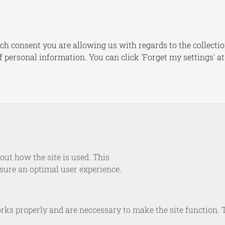
s
Publications
Dashboards
Le
ch consent you are allowing us with regards to the collectio
of personal information. You can click 'Forget my settings' a
NEWS
in the Media: Ukraine 
March 11, 2022
ut how the site is used. This
nsure an optimal user experience.
rks properly and are neccessary to make the site function. 