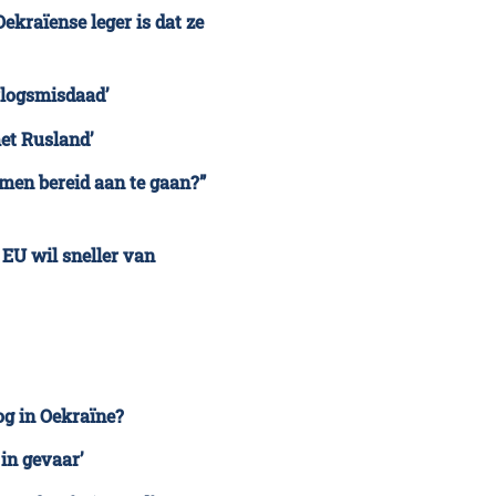
Oekraïense leger is dat ze
orlogsmisdaad’
et Rusland’
 men bereid aan
te gaan?”
 EU wil sneller van
og in Oekraïne?
in gevaar’