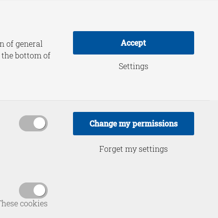
adership Practice
About HCSS
Accept
n of general
t the bottom of
Settings
update
Change my permissions
Forget my settings
These cookies