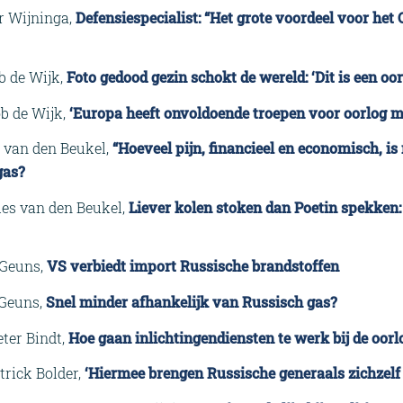
er Wijninga,
Defensiespecialist: “Het grote voordeel voor het 
b de Wijk,
Foto gedood gezin schokt de wereld: ‘
Dit is een o
ob de Wijk,
‘Europa heeft onvoldoende troepen voor oorlog m
s van den Beukel,
“Hoeveel pijn,
f
inancieel en economisch, is
gas?
les van den Beukel,
Liever kolen stoken dan Poetin spekken:
 Geuns,
VS verbiedt import Russische brandstoffen
 Geuns,
Snel minder afhankelijk van Russisch gas?
eter Bindt,
Hoe gaan inlichtingendiensten te werk bij de oorl
atrick Bolder,
‘Hiermee brengen Russische generaals zichzelf 