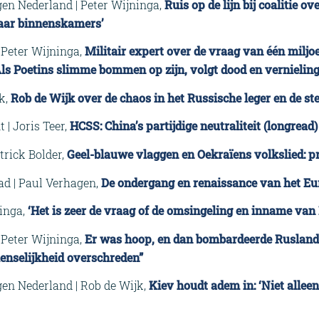
n Nederland | Peter Wijninga,
Ruis op de lijn bij coalitie ov
maar binnenskamers’
 Peter Wijninga,
Militair expert over de vraag van één miljoe
ls Poetins slimme bommen op zijn, volgt dood en vernieling
jk,
Rob de Wijk over de chaos in het Russische leger en de s
 | Joris Teer,
HCSS: China’s partijdige neutraliteit (longread)
atrick Bolder,
Geel-blauwe vlaggen en Oekraïens volkslied: pr
ad | Paul Verhagen,
De ondergang en renaissance van het Eu
ninga,
‘Het is zeer de vraag of de omsingeling en inname van 
 Peter Wijninga,
Er was hoop, en dan bombardeerde Rusland 
enselijkheid overschreden”
n Nederland | Rob de Wijk,
Kiev houdt adem in: ‘Niet alle