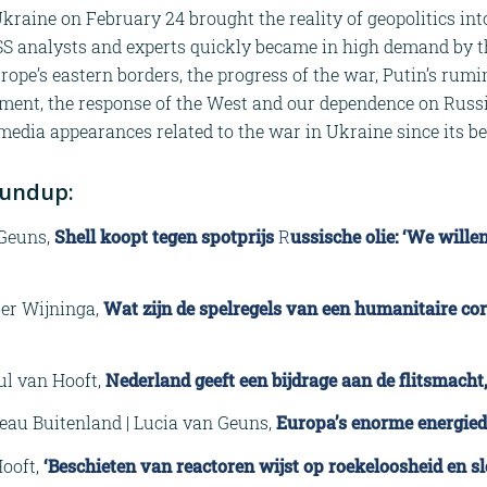
kraine on February 24 brought the reality of geopolitics int
CSS analysts and experts quickly became in high demand by t
rope’s eastern borders, the progress of the war, Putin’s rumin
ment, the response of the West and our dependence on Russia
edia appearances related to the war in Ukraine since its b
undup:
 Geuns,
Shell koopt tegen spotprijs
R
ussische olie: ‘We wille
ter Wijninga,
Wat zijn de spelregels van een humanitaire cor
ul van Hooft,
Nederland geeft een bijdrage aan de flitsmacht
eau Buitenland | Lucia van Geuns,
Europa’s enorme energie
Hooft,
‘Beschieten van reactoren wijst op roekeloosheid en sl