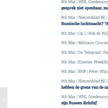
8th Mar | WNL Goedemorge
gesprek niet openbaar, 
8th Mar | Nieuwsblad BE |
Russische luchtmacht? “A
8th Mar | Op 1 | Rob de Wi
9th Mar | Militaire Courant
9th Mar | De Telegraaf | P
9th Mar | Elsevier Weekbl
9th Mar | BNR | Peter Wij
9th Mar | Nieuwsblad BE |
hebben de grens van de m
Column: Defensie
9th Mar | WNL Goedemorge
oplappen? We moeten
zijn Russen dichtbij’
er totaal anders over