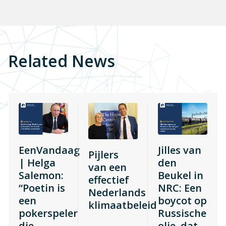
Related News
EenVandaag
Jilles van
Pijlers
| Helga
den
van een
Salemon:
Beukel in
effectief
“Poetin is
NRC: Een
Nederlands
een
boycot op
klimaatbeleid
pokerspeler
Russische
die
olie, dat