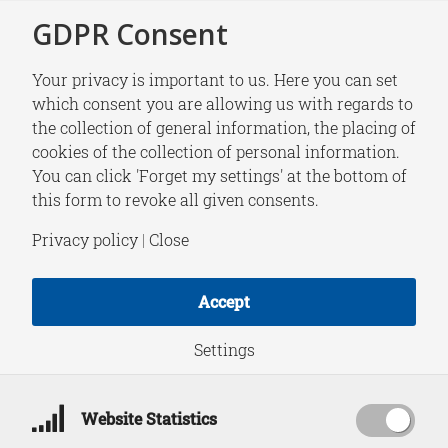
GDPR Consent
Your privacy is important to us. Here you can set
which consent you are allowing us with regards to
the collection of general information, the placing of
NEWS
cookies of the collection of personal information.
Een onafhankelijk
You can click 'Forget my settings' at the bottom of
this form to revoke all given consents.
Catalonië is
Privacy policy
|
Close
onbetaalbaar
Accept
Settings
November 10, 2017
Website Statistics