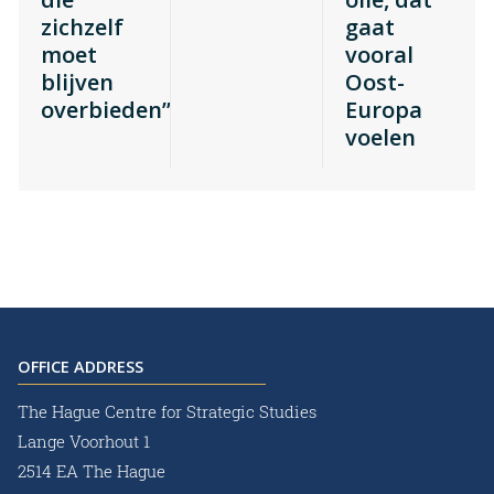
zichzelf
gaat
moet
vooral
blijven
Oost-
overbieden”
Europa
voelen
OFFICE ADDRESS
The Hague Centre for Strategic Studies
Lange Voorhout 1
2514 EA The Hague