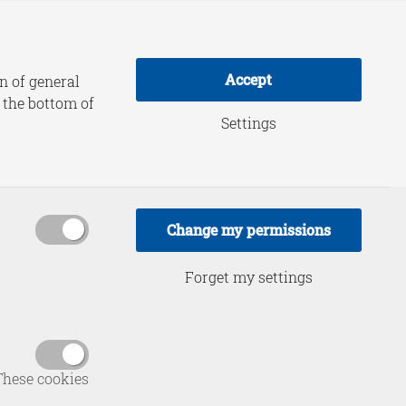
adership Practice
About HCSS
Accept
n of general
t the bottom of
Settings
 evenwicht
Change my permissions
Forget my settings
These cookies