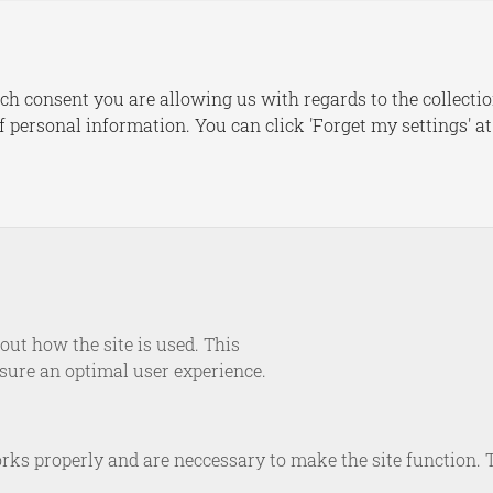
s
Publications
Dashboards
Le
ch consent you are allowing us with regards to the collectio
of personal information. You can click 'Forget my settings' a
RESEARCH
 Defensieplanning: Van
naar keuzes
ut how the site is used. This
Download PDF
November 25, 2024
nsure an optimal user experience.
rks properly and are neccessary to make the site function. 