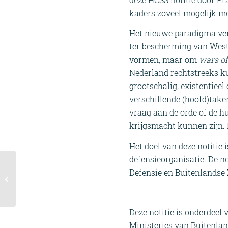
kaders zoveel mogelijk m
Het nieuwe paradigma ver
ter bescherming van Weste
vormen, maar om
wars of
Nederland rechtstreeks k
grootschalig, existentieel
verschillende (hoofd)taken
vraag aan de orde of de h
krijgsmacht kunnen zijn. 
Het doel van deze notitie 
defensieorganisatie. De no
HCSS Draghi Report
Defensie en Buitenlandse 
Series | Expert
Commentary
Deze notitie is onderdee
Ministeries van Buitenla