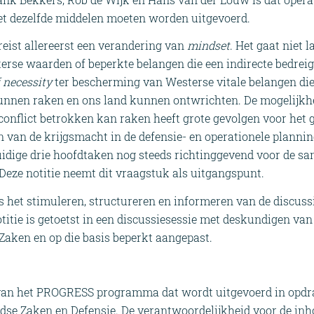
et dezelfde middelen moeten worden uitgevoerd.
eist allereerst een verandering van
mindset
. Het gaat niet
rse waarden of beperkte belangen die een indirecte bedreig
 necessity
ter bescherming van Westerse vitale belangen di
unnen raken en ons land kunnen ontwrichten. De mogelijkhe
 conflict betrokken kan raken heeft grote gevolgen voor het 
 van de krijgsmacht in de defensie- en operationele planning
uidige drie hoofdtaken nog steeds richtinggevend voor de sa
Deze notitie neemt dit vraagstuk als uitgangspunt.
is het stimuleren, structureren en informeren van de discuss
titie is getoetst in een discussiesessie met deskundigen van
Zaken en op die basis beperkt aangepast.
l van het PROGRESS programma dat wordt uitgevoerd in opdr
ndse Zaken en Defensie. De verantwoordelijkheid voor de in