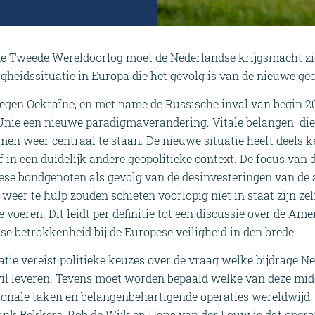
 de Tweede Wereldoorlog moet de Nederlandse krijgsmacht z
heidssituatie in Europa die het gevolg is van de nieuwe geop
tegen Oekraïne, en met name de Russische inval van begin 2
nie een nieuwe paradigmaverandering. Vitale belangen die d
en weer centraal te staan. De nieuwe situatie heeft deels
f in een duidelijk andere geopolitieke context. De focus van 
pese bondgenoten als gevolg van de desinvesteringen van de 
 weer te hulp zouden schieten voorlopig niet in staat zijn ze
 voeren. Dit leidt per definitie tot een discussie over de Am
e betrokkenheid bij de Europese veiligheid in den brede.
tie vereist politieke keuzes over de vraag welke bijdrage Ne
il leveren. Tevens moet worden bepaald welke van deze mid
tionale taken en belangenbehartigende operaties wereldwijd
ank Bekkers, Rob de Wijk en Hans van der Louw is dat operat