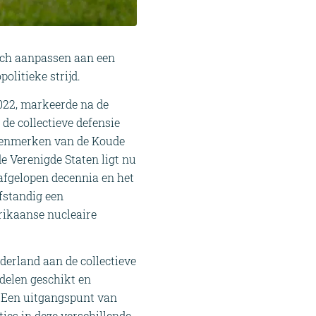
ich aanpassen aan een
olitieke strijd.
022, markeerde na de
e collectieve defensie
 kenmerken van de Koude
de Verenigde Staten ligt nu
afgelopen decennia en het
lfstandig een
erikaanse nucleaire
derland aan de collectieve
delen geschikt en
. Een uitgangspunt van
ies in deze verschillende