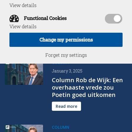
View details
January 7, 2025
Column Nieuwe Oogst:
Functional Cookies
‘Mercosur gaat niet over
View details
een procentje extra groei’
Change my permissions
Read more
Forget my settings
COLUMN
January 3, 2025
Column Rob de Wijk: Een
overhaaste vrede zou
Poetin goed uitkomen
Read more
COLUMN