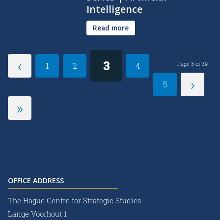
Intelligence
Read more
‹
3
Page 3 of 39
1
2
4
›
5
»
OFFICE ADDRESS
The Hague Centre for Strategic Studies
Lange Voorhout 1