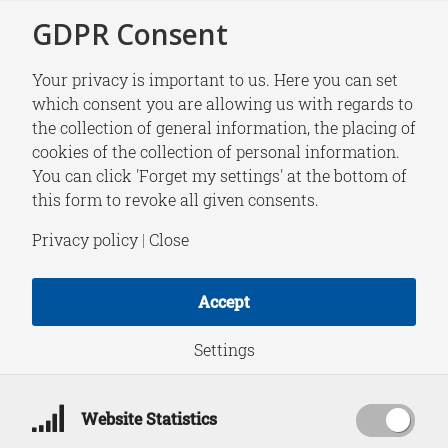
GDPR Consent
Your privacy is important to us. Here you can set
which consent you are allowing us with regards to
the collection of general information, the placing of
NEWS
cookies of the collection of personal information.
Column Rob de Wijk:
You can click 'Forget my settings' at the bottom of
this form to revoke all given consents.
Veiligheid is geen
Privacy policy
|
Close
natuurtoestand,
Accept
maar Nederlanders
Settings
denken van wel
Website Statistics