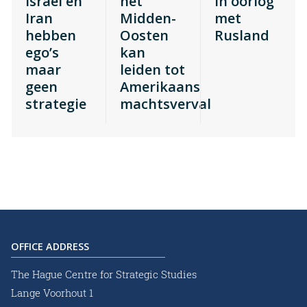
Israël en
het
in oorlog
Iran
Midden-
met
hebben
Oosten
Rusland
ego’s
kan
maar
leiden tot
geen
Amerikaans
strategie
machtsverval
OFFICE ADDRESS
The Hague Centre for Strategic Studies
Lange Voorhout 1