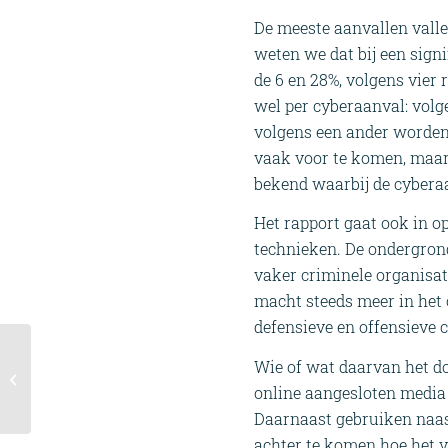
De meeste aanvallen valle
weten we dat bij een signi
de 6 en 28%, volgens vier
wel per cyberaanval: volg
volgens een ander worden
vaak voor te komen, maar 
bekend waarbij de cyberaa
Het rapport gaat ook in op
technieken. De ondergron
vaker criminele organisat
macht steeds meer in het 
defensieve en offensieve c
Wie of wat daarvan het doe
Future Contours of
Agriculture and Food
online aangesloten media 
Daarnaast gebruiken naast
achter te komen hoe het v