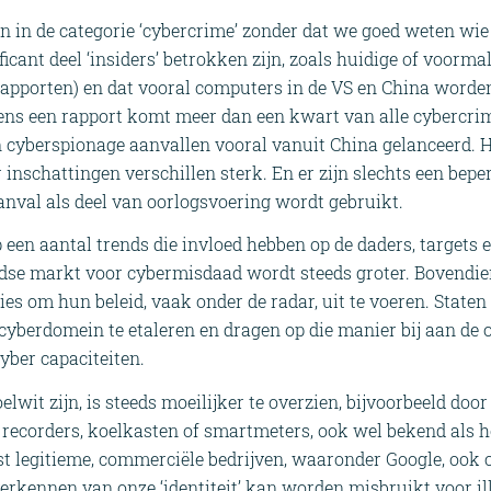
n in de categorie ‘cybercrime’ zonder dat we goed weten wie 
ficant deel ‘insiders’ betrokken zijn, zoals huidige of voor
 rapporten) en dat vooral computers in de VS en China worden
ens een rapport komt meer dan een kwart van alle cybercrim
 cyberspionage aanvallen vooral vanuit China gelanceerd. H
inschattingen verschillen sterk. En er zijn slechts een bepe
nval als deel van oorlogsvoering wordt gebruikt.
 een aantal trends die invloed hebben op de daders, targets 
dse markt voor cybermisdaad wordt steeds groter. Bovendie
ies om hun beleid, vaak onder de radar, uit te voeren. State
cyberdomein te etaleren en dragen op die manier bij aan de
yber capaciteiten.
lwit zijn, is steeds moeilijker te overzien, bijvoorbeeld do
recorders, koelkasten of smartmeters, ook wel bekend als he
 legitieme, commerciële bedrijven, waaronder Google, ook 
erkennen van onze ‘identiteit’ kan worden misbruikt voor il