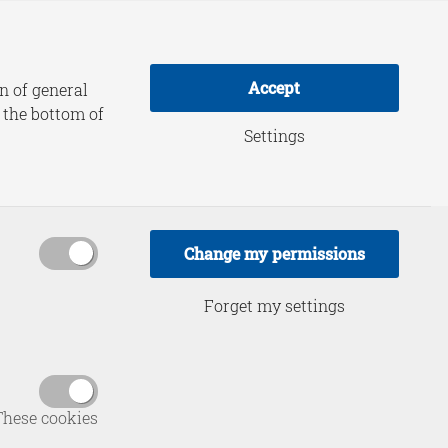
adership Practice
About HCSS
Accept
n of general
t the bottom of
Settings
y
Change my permissions
Forget my settings
These cookies