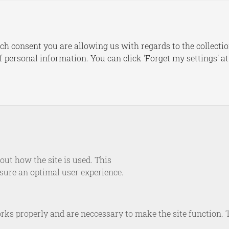
s
Publications
Dashboards
Le
ch consent you are allowing us with regards to the collectio
of personal information. You can click 'Forget my settings' a
RESEARCH
Assessing Cyber Securit
Download PDF
April 16, 2015
ut how the site is used. This
nsure an optimal user experience.
rks properly and are neccessary to make the site function. 