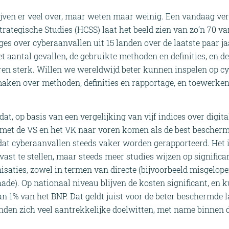
jven er veel over, maar weten maar weinig. Een vandaag ve
ategische Studies (HCSS) laat het beeld zien van zo’n 70 v
s over cyberaanvallen uit 15 landen over de laatste paar ja
 aantal gevallen, de gebruikte methoden en definities, en de
ren sterk. Willen we wereldwijd beter kunnen inspelen op c
maken over methoden, definities en rapportage, en toewerk
dat, op basis van een vergelijking van vijf indices over digit
et de VS en het VK naar voren komen als de best beschermd
dat cyberaanvallen steeds vaker worden gerapporteerd. Het i
vast te stellen, maar steeds meer studies wijzen op significa
isaties, zowel in termen van directe (bijvoorbeeld misgelope
hade). Op nationaal niveau blijven de kosten significant, en
an 1% van het BNP. Dat geldt juist voor de beter beschermde 
inden zich veel aantrekkelijke doelwitten, met name binnen 