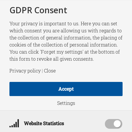
GDPR Consent
Your privacy is important to us. Here you can set
which consent you are allowing us with regards to
the collection of general information, the placing of
NEWS
cookies of the collection of personal information.
Strategische Vragen
You can click 'Forget my settings' at the bottom of
this form to revoke all given consents.
| De Strateeg: Kan
Privacy policy
|
Close
Europa voldoende
Accept
satellietsystemen
Settings
bouwen?
Website Statistics