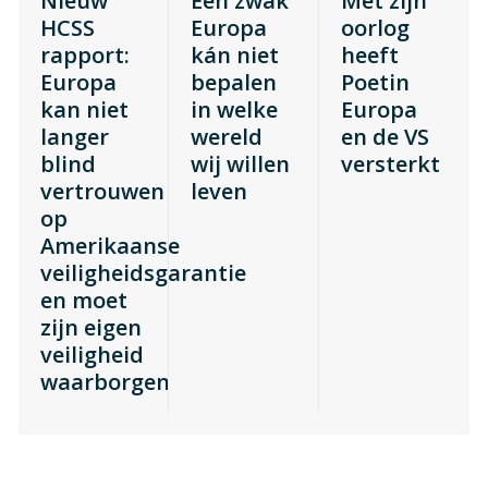
Nieuw
Een zwak
Met zijn
HCSS
Europa
oorlog
rapport:
kán niet
heeft
Europa
bepalen
Poetin
kan niet
in welke
Europa
langer
wereld
en de VS
blind
wij willen
versterkt
vertrouwen
leven
op
Amerikaanse
veiligheidsgarantie
en moet
zijn eigen
veiligheid
waarborgen