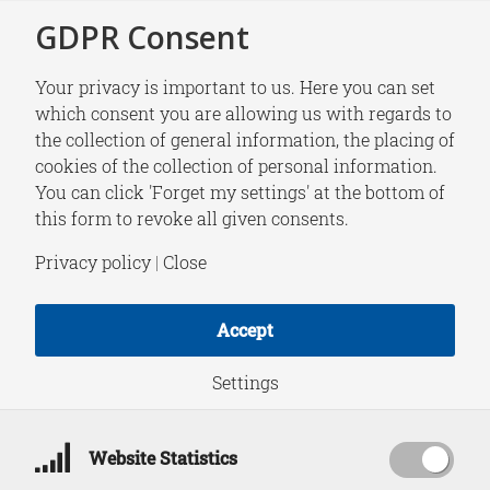
GDPR Consent
Your privacy is important to us. Here you can set
which consent you are allowing us with regards to
the collection of general information, the placing of
NEWS
cookies of the collection of personal information.
Laat Europa vooral
You can click 'Forget my settings' at the bottom of
this form to revoke all given consents.
niet onderdanig zijn
Privacy policy
|
Close
Accept
November 21, 2016
Settings
Website Statistics