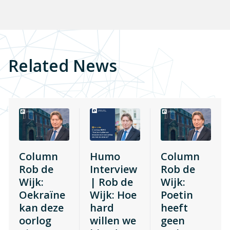
Related News
Column
Humo
Column
Rob de
Interview
Rob de
Wijk:
| Rob de
Wijk:
Oekraïne
Wijk: Hoe
Poetin
kan deze
hard
heeft
oorlog
willen we
geen