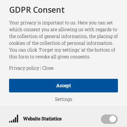
GDPR Consent
Your privacy is important to us. Here you can set
which consent you are allowing us with regards to
the collection of general information, the placing of
NEWS
cookies of the collection of personal information.
Column Rob de Wijk:
You can click 'Forget my settings' at the bottom of
this form to revoke all given consents.
Alleen de EU kan
Privacy policy
|
Close
onze welvaart en
Accept
veiligheid
Settings
beschermen
Website Statistics