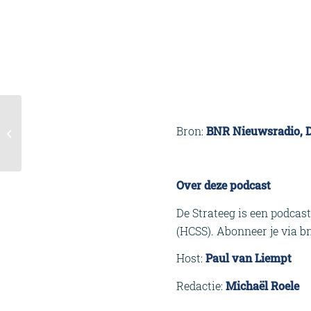
Column
Bron:
BNR Nieuwsradio, De
Energiepodium: Nord
Stream 2 terug?
Over deze podcast
De Strateeg is een podca
(HCSS). Abonneer je via b
Host:
Paul van Liempt
Redactie:
Michaël Roele