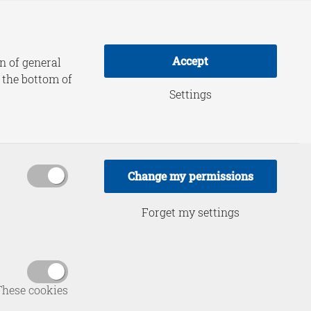
adership Practice
About HCSS
Accept
n of general
t the bottom of
Settings
Europa in
rump?
Change my permissions
Forget my settings
These cookies