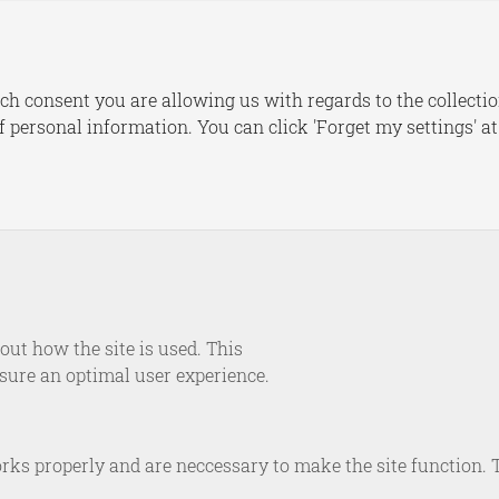
s
Publications
Dashboards
Le
ch consent you are allowing us with regards to the collectio
of personal information. You can click 'Forget my settings' a
NEWS
eeg | Welke troef heeft 
nderhandelingen met T
June 25, 2025
ut how the site is used. This
nsure an optimal user experience.
rks properly and are neccessary to make the site function. 